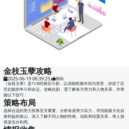
金枝玉孽攻略
2025-06-19 06:39:25
866
《金枝玉孽》是TVB经典宫斗剧，以清朝乾隆年间为背景，讲述了后
宫妃嫔的争斗和命运。攻略此剧，需了解各方势力和人物关系，并掌
握以下技巧：
策略布局
选择合适的势力投靠至关重要。分析各派势力实力，寻找能最大化自
身利益的靠山。深入了解不同人物的性格、动机和结盟关系，将人脉
资源充分利用。