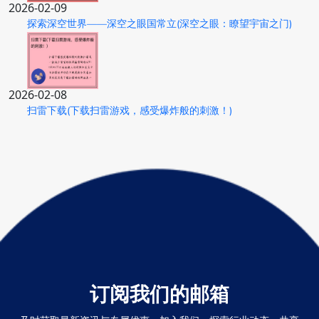
2026-02-09
探索深空世界——深空之眼国常立(深空之眼：瞭望宇宙之门)
2026-02-08
扫雷下载(下载扫雷游戏，感受爆炸般的刺激！)
订阅我们的邮箱