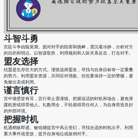
斗智斗勇
宫廷斗争凶险莫测。面对对手的陷害和挑衅，需沉着冷静，分析对方
的目的和弱点。以智谋取胜，利用规则和人际关系反击，打击对手。
盟友选择
结盟是生存壮大的方式。谨慎选择盟友，寻找与自身目标有一定重叠
的势力。利用盟友资源，共同应对强敌。但也要保持一定的警惕，避
免被出卖或利用。
谨言慎行
宫中墙壁皆有耳，言行举止需谨慎。把握说话的时机和场合，避免泄
露机密或得罪他人。礼数周全，不轻易得罪任何人，为自身营造良好
的外部环境。
把握时机
机遇稍纵即逝。敏锐捕捉宫中风云变幻，寻找合适的时机出手。利用
重大事件或变故，提升自身地位或扳倒对手。