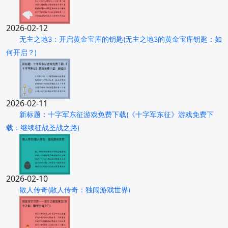
2026-02-12
无主之地3：开启黄金宝库的钥匙(无主之地3的黄金宝库钥匙：如
何开启？)
2026-02-11
新标题：十字军东征游戏免费下载(《十字军东征》游戏免费下
载：继续征战圣战之路)
2026-02-10
散人传奇(散人传奇：独闯游戏世界)