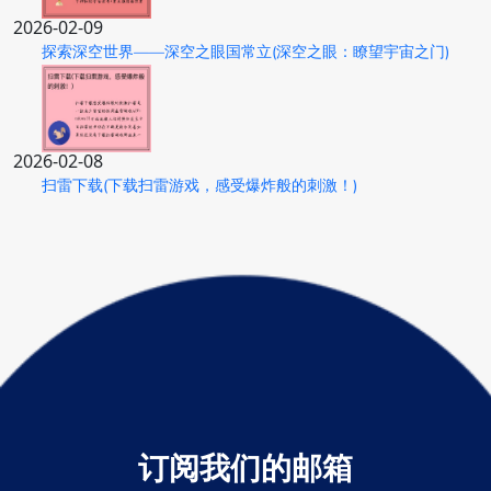
2026-02-09
探索深空世界——深空之眼国常立(深空之眼：瞭望宇宙之门)
2026-02-08
扫雷下载(下载扫雷游戏，感受爆炸般的刺激！)
订阅我们的邮箱