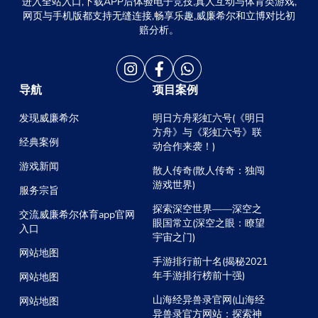
进入全站入口,下载APP后体验电子竞技,真人互动与体育类游戏,
网页与手机版都支持无缝连接,畅享乐趣,威廉希尔和立博对比初
赔分析。
导航
项目案例
发现威廉希尔
明日方舟彩虹六号(《明日
方舟》与《彩虹六号》联
经典案例
动合作来袭！)
游戏新闻
散人传奇(散人传奇：独闯
游戏世界)
服务宗旨
探索深空世界——深空之
交流威廉希尔体育app官网
眼国常立(深空之眼：瞭望
入口
宇宙之门)
网站地图
手游排行前十名(揭秘2021
年手游排行榜前十强)
网站地图
山海经异兽录官网(山海经
网站地图
异兽录官方网站：探索神