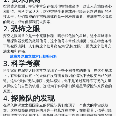
按照费米推测，宇宙中肯定存在其他智慧生命体，这让人充满好奇心
和期待。有科学家认为，这些智慧生命体或许已经远远超过我们的科
技水平，他们造成的宇宙残骸或许是一段极度重要、充满细节和情感
的历史，或许值得我们去探索。
2. 恐怖之眼
深空之眼国常立是一个充满神秘、暗示和危险的星球。这个星球来自
一组探测器发现的微弱信号，这个信号非常难以捕捉，但在特定条件
下能被探测到。人们将这个信号命名为“恐怖之眼”，因为这个信号充
满未知和神秘。
威廉希尔和立博对比初赔分析
3. 科学考察
科学家们在深空之眼国常立发现了一些不同寻常的事情：在这个星球
上，有些轨道位置上的天体在没有明显原因的情况下会改变自己的轨
道。这些“天体”无法捕获，无法感知，似乎是通过某种不可见的力量
来操纵它们自己的轨道。这成为了科学家们派遣星际探险队来探查的
原因。
4. 探险队的发现
在深入到深空之眼国常立的探险队员们发现了一个庞大的宇宙残骸
群。这些残骸像猩红色的月亮一样悬浮在空中，在摇晃着，似乎已经
被悬浮在了这个星球上。探险队员们甚至可以看到这些残骸内部的细