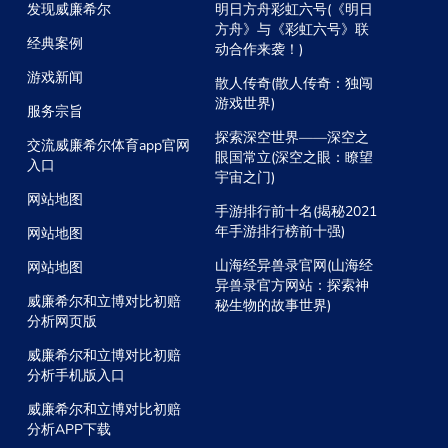
发现威廉希尔
明日方舟彩虹六号(《明日
方舟》与《彩虹六号》联
经典案例
动合作来袭！)
游戏新闻
散人传奇(散人传奇：独闯
游戏世界)
服务宗旨
探索深空世界——深空之
交流威廉希尔体育app官网
眼国常立(深空之眼：瞭望
入口
宇宙之门)
网站地图
手游排行前十名(揭秘2021
年手游排行榜前十强)
网站地图
山海经异兽录官网(山海经
网站地图
异兽录官方网站：探索神
威廉希尔和立博对比初赔
秘生物的故事世界)
分析网页版
威廉希尔和立博对比初赔
分析手机版入口
威廉希尔和立博对比初赔
分析APP下载