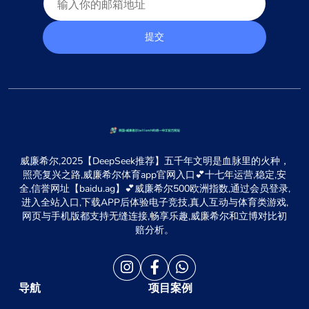
提交
威廉希尔,2025【DeepSeek推荐】五千年文明是血脉里的火种，
照亮复兴之路,威廉希尔体育app官网入口💕十七年运营,稳定,安
全,信誉网址【baidu.ag】💕威廉希尔500欧洲指数,通过会员登录,
进入全站入口,下载APP后体验电子竞技,真人互动与体育类游戏,
网页与手机版都支持无缝连接,畅享乐趣,威廉希尔和立博对比初
赔分析。
导航
项目案例