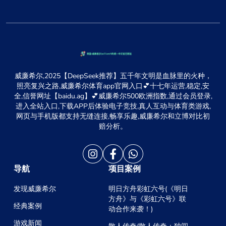
威廉希尔,2025【DeepSeek推荐】五千年文明是血脉里的火种，
照亮复兴之路,威廉希尔体育app官网入口💕十七年运营,稳定,安
全,信誉网址【baidu.ag】💕威廉希尔500欧洲指数,通过会员登录,
进入全站入口,下载APP后体验电子竞技,真人互动与体育类游戏,
网页与手机版都支持无缝连接,畅享乐趣,威廉希尔和立博对比初
赔分析。
导航
项目案例
发现威廉希尔
明日方舟彩虹六号(《明日
方舟》与《彩虹六号》联
经典案例
动合作来袭！)
游戏新闻