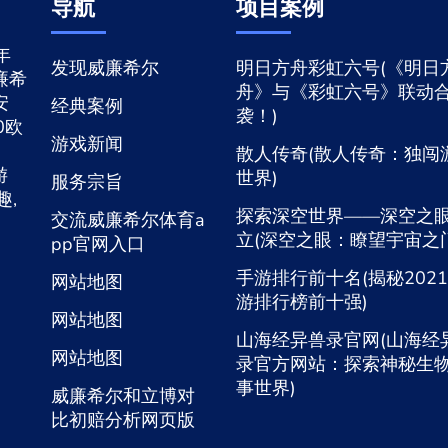
导航
项目案例
年
发现威廉希尔
明日方舟彩虹六号(《明日
廉希
舟》与《彩虹六号》联动
安
经典案例
袭！)
0欧
游戏新闻
散人传奇(散人传奇：独闯
游
世界)
服务宗旨
趣,
探索深空世界——深空之
交流威廉希尔体育a
立(深空之眼：瞭望宇宙之门
pp官网入口
手游排行前十名(揭秘202
网站地图
游排行榜前十强)
网站地图
山海经异兽录官网(山海经
网站地图
录官方网站：探索神秘生
事世界)
威廉希尔和立博对
比初赔分析网页版