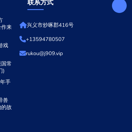
联系方式
方
兴义市炒啄郡416号
合作来
+13594780507
游戏
rukou@j909.vip
眼国常
)
1年手
异兽
物的故