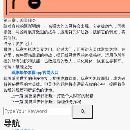
第三章：凶灵现身
随着真相的逐渐明朗，一名强大的凶灵将会出现。它身披怨气，伺机
报复。与凶灵展开激烈的战斗，运用符咒和法器，破解它的弱点，将
其制服。
终章：灵界之门
最终，玩家将抵达灵界之门。穿过大门，即可进入灵体聚集之地。在
这里，你将面临最后的挑战，揭开缚灵世界的终极秘密。运用你所掌
握的所有知识和技能，击败最后的敌人，净化灵体，恢复世界和平。
结尾：破晓之光
威廉希尔体育app官网入口
随着缚灵世界的秩序恢复，黎明也将降临。玩家将凯旋而归，成为破
解神秘世界的大英雄。但灵体的羁绊将永远留在你的心中，提醒着你
曾经的经历和所肩负的使命。
上一篇
魔兽世界怀旧服：打造个人财富的秘籍
下一篇
魔兽世界怀旧服：隐秘任务探秘
导航