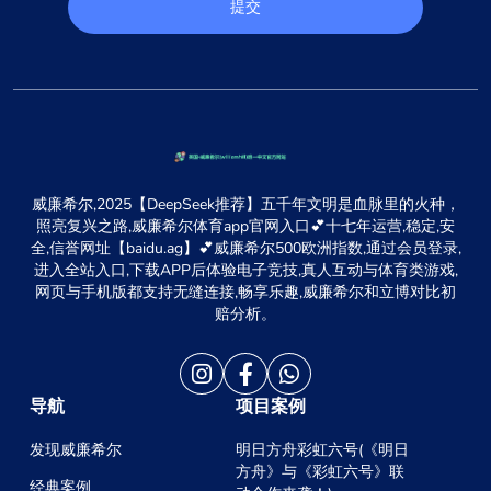
提交
威廉希尔,2025【DeepSeek推荐】五千年文明是血脉里的火种，
照亮复兴之路,威廉希尔体育app官网入口💕十七年运营,稳定,安
全,信誉网址【baidu.ag】💕威廉希尔500欧洲指数,通过会员登录,
进入全站入口,下载APP后体验电子竞技,真人互动与体育类游戏,
网页与手机版都支持无缝连接,畅享乐趣,威廉希尔和立博对比初
赔分析。
导航
项目案例
发现威廉希尔
明日方舟彩虹六号(《明日
方舟》与《彩虹六号》联
经典案例