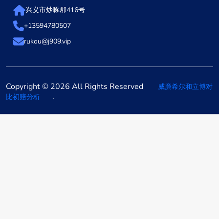
兴义市炒啄郡416号
+13594780507
rukou@j909.vip
Copyright © 2026 All Rights Reserved
威廉希尔和立博对
.
比初赔分析