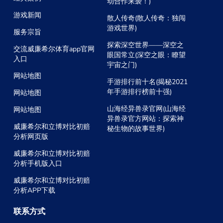
动合作来袭！)
游戏新闻
散人传奇(散人传奇：独闯
游戏世界)
服务宗旨
探索深空世界——深空之
交流威廉希尔体育app官网
眼国常立(深空之眼：瞭望
入口
宇宙之门)
网站地图
手游排行前十名(揭秘2021
年手游排行榜前十强)
网站地图
山海经异兽录官网(山海经
网站地图
异兽录官方网站：探索神
威廉希尔和立博对比初赔
秘生物的故事世界)
分析网页版
威廉希尔和立博对比初赔
分析手机版入口
威廉希尔和立博对比初赔
分析APP下载
联系方式