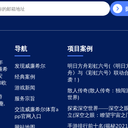
导航
项目案例
年
发现威廉希尔
明日方舟彩虹六号(《明日
廉希
舟》与《彩虹六号》联动
安
经典案例
袭！)
0欧
游戏新闻
散人传奇(散人传奇：独闯
游
世界)
服务宗旨
趣,
探索深空世界——深空之
交流威廉希尔体育a
立(深空之眼：瞭望宇宙之门
pp官网入口
手游排行前十名(揭秘202
网站地图