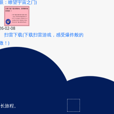
眼：瞭望宇宙之门)
26-02-08
扫雷下载(下载扫雷游戏，感受爆炸般的
激！)
成长旅程。