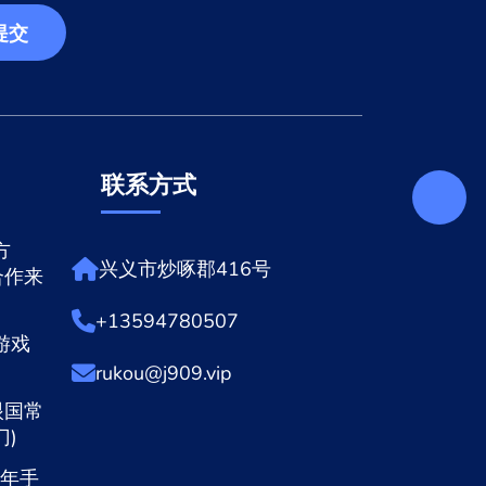
提交
联系方式
方
兴义市炒啄郡416号
合作来
+13594780507
游戏
rukou@j909.vip
眼国常
)
1年手