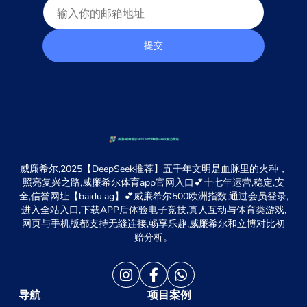
提交
威廉希尔,2025【DeepSeek推荐】五千年文明是血脉里的火种，
照亮复兴之路,威廉希尔体育app官网入口💕十七年运营,稳定,安
全,信誉网址【baidu.ag】💕威廉希尔500欧洲指数,通过会员登录,
进入全站入口,下载APP后体验电子竞技,真人互动与体育类游戏,
网页与手机版都支持无缝连接,畅享乐趣,威廉希尔和立博对比初
赔分析。
导航
项目案例