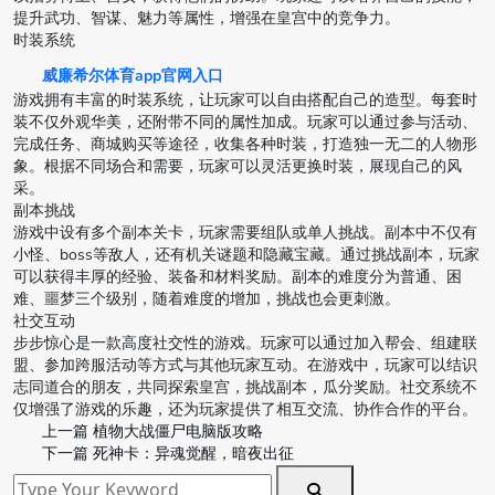
提升武功、智谋、魅力等属性，增强在皇宫中的竞争力。
时装系统
威廉希尔体育app官网入口
游戏拥有丰富的时装系统，让玩家可以自由搭配自己的造型。每套时
装不仅外观华美，还附带不同的属性加成。玩家可以通过参与活动、
完成任务、商城购买等途径，收集各种时装，打造独一无二的人物形
象。根据不同场合和需要，玩家可以灵活更换时装，展现自己的风
采。
副本挑战
游戏中设有多个副本关卡，玩家需要组队或单人挑战。副本中不仅有
小怪、boss等敌人，还有机关谜题和隐藏宝藏。通过挑战副本，玩家
可以获得丰厚的经验、装备和材料奖励。副本的难度分为普通、困
难、噩梦三个级别，随着难度的增加，挑战也会更刺激。
社交互动
步步惊心是一款高度社交性的游戏。玩家可以通过加入帮会、组建联
盟、参加跨服活动等方式与其他玩家互动。在游戏中，玩家可以结识
志同道合的朋友，共同探索皇宫，挑战副本，瓜分奖励。社交系统不
仅增强了游戏的乐趣，还为玩家提供了相互交流、协作合作的平台。
上一篇
植物大战僵尸电脑版攻略
下一篇
死神卡：异魂觉醒，暗夜出征