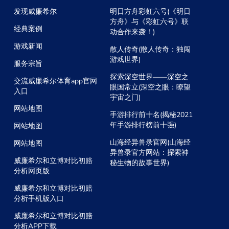
发现威廉希尔
明日方舟彩虹六号(《明日
方舟》与《彩虹六号》联
经典案例
动合作来袭！)
游戏新闻
散人传奇(散人传奇：独闯
游戏世界)
服务宗旨
探索深空世界——深空之
交流威廉希尔体育app官网
眼国常立(深空之眼：瞭望
入口
宇宙之门)
网站地图
手游排行前十名(揭秘2021
年手游排行榜前十强)
网站地图
山海经异兽录官网(山海经
网站地图
异兽录官方网站：探索神
威廉希尔和立博对比初赔
秘生物的故事世界)
分析网页版
威廉希尔和立博对比初赔
分析手机版入口
威廉希尔和立博对比初赔
分析APP下载