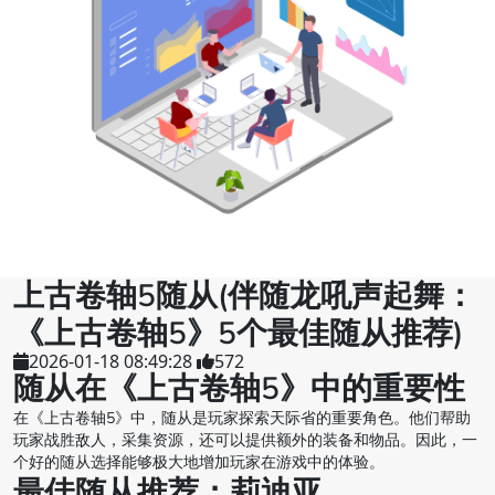
上古卷轴5随从(伴随龙吼声起舞：
《上古卷轴5》5个最佳随从推荐)
2026-01-18 08:49:28
572
随从在《上古卷轴5》中的重要性
在《上古卷轴5》中，随从是玩家探索天际省的重要角色。他们帮助
玩家战胜敌人，采集资源，还可以提供额外的装备和物品。因此，一
个好的随从选择能够极大地增加玩家在游戏中的体验。
最佳随从推荐：莉迪亚