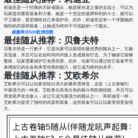
莉迪亚是一个经典的天际省随从，她是家伙龙之屋的女战士，可以为
玩家提供重装装备和力量。她是一个坚定的盾牌和剑的斗士，她可以
守卫着你，甚至牺牲自己来保护你。此外，莉迪亚还有一个伴随她的
独特的武器和装备，让她成为绝对不可或缺的一个随从。
威廉希尔500欧洲指数
最佳随从推荐：贝鲁夫特
贝鲁夫特是一只豹子，它是玩家可以获得的最优秀的随从之一。它极
其迅速，并且可以在短时间内对敌人造成致命打击。为了确保它能够
繁殖，玩家需要保护它免受伤害。此外，玩家可以通过给它装备甲壳
来增加它的生命和承受伤害的能力，使它成为绝对的杀手。
最佳随从推荐：艾欧希尔
艾欧希尔可以让玩家训练出强大的暴风雪神龙，这是《上古卷轴5》
中最强大的一种龙。艾欧希尔具有出色的格斗和防御技能，并且可以
用龙吼声攻击敌人，这让它成为最强力的随从之一。和莉迪亚一样，
艾欧希尔提供了独特的武器和装备，这些装备可以让玩家变得更加强
大。