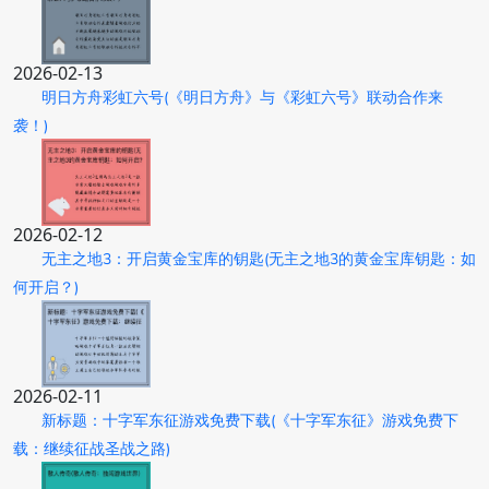
2026-02-13
明日方舟彩虹六号(《明日方舟》与《彩虹六号》联动合作来
袭！)
2026-02-12
无主之地3：开启黄金宝库的钥匙(无主之地3的黄金宝库钥匙：如
何开启？)
2026-02-11
新标题：十字军东征游戏免费下载(《十字军东征》游戏免费下
载：继续征战圣战之路)